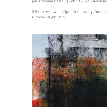
por
Antonina Dessau
|
Feb 13, 2024
|
Recurso
 Please wait while flipbook is loading. For mo
Flipbook Plugin Help...