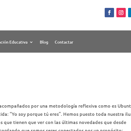
ación Educativa
Blog
Contactar
 acompañados por una metodología reflexiva como es Ubunt
da: “Yo soy porque tú eres”. Hemos puesto toda nuestra ilu
s que tienen que ver con las últimas novedades que desde
cordando que somos seres conectados por un propósito: