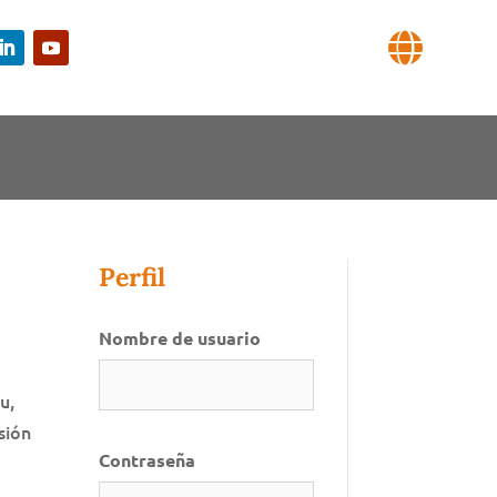

Perfil
Nombre de usuario
u,
sión
Contraseña